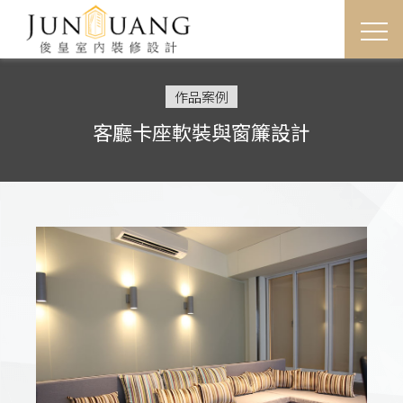
首
作品案例
客廳卡座軟裝與窗簾設計
關於
服務
作品
最新
聯絡
聯絡