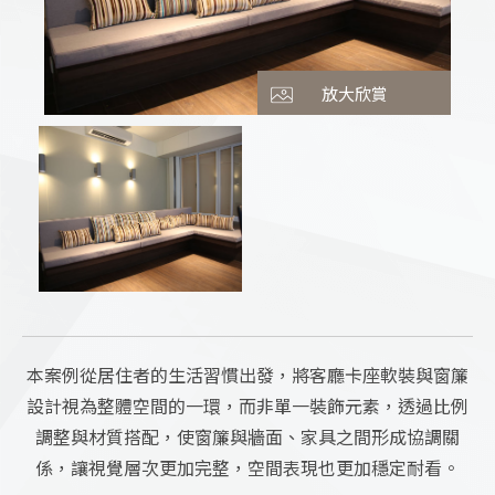
TEL
093
E-MAIL
s01010
放大欣賞
ADDRESS
台北市大同
本案例從居住者的生活習慣出發，將客廳卡座軟裝與窗簾
設計視為整體空間的一環，而非單一裝飾元素，透過比例
調整與材質搭配，使窗簾與牆面、家具之間形成協調關
係，讓視覺層次更加完整，空間表現也更加穩定耐看。