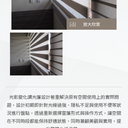
TEL
093
E-MAIL
s01010
放大欣賞
ADDRESS
台北市大同
光影變化調光簾設計著重解決原有空間使用上的實際問
題，設計初期即針對光線過強、隱私不足與使用不便等狀
況進行盤點，透過重新選擇窗簾形式與操作方式，讓空間
在不同時段都能保持舒適狀態，同時兼顧美觀與實用，提