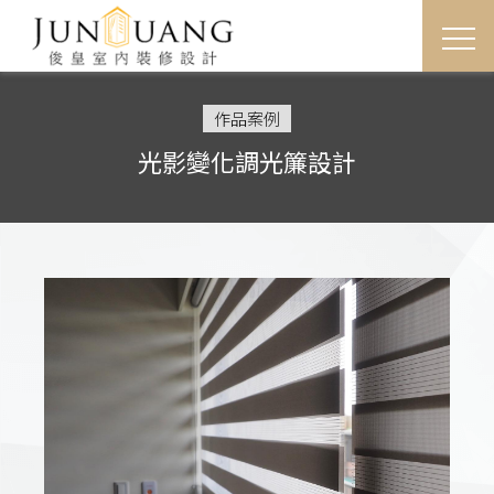
首
作品案例
光影變化調光簾設計
關於
服務
作品
最新
聯絡
聯絡